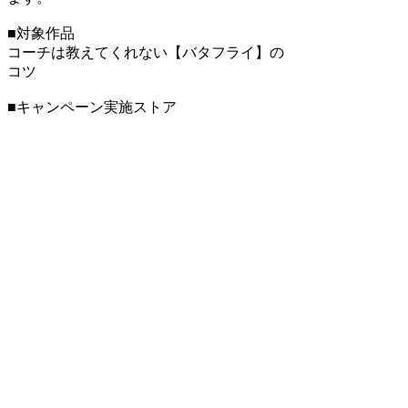
■対象作品
コーチは教えてくれない【バタフライ】の
コツ
■キャンペーン実施ストア
Amazon Kindleストア
■販売価格
通常販売価格130円→セール期間中は
無料
■期間
2017年8月8日(火)午後5時頃～8月20日(日)
午後4時頃
※Amazon Kindleストアのみのセールとな
ります。
※ご購入にあたっては、画面の価格表示を
ご確認ください。
2017/08/07
ニュースリリース
admin