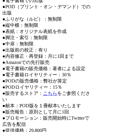
●電子書籍での出版
●POD（プリント・オン・デマンド）での
出版
●ふりがな（ルビ）：無制限
●縦中横：無制限
●表紙：オリジナル表紙を作成
●脚注・索引：無制限
●中扉：無制限
●出版前の校正：有り
●内容修正・再登録：月に1回まで
●Amazonでの先行販売
●電子書籍の販売価格：著者による設定
●電子書籍ロイヤリティー：30％
●PODの販売価格：弊社が算定
●PODロイヤリティー：15％
●販売するストア：
こちら
をご参照くださ
い
●献本：POD版を１冊献本いたします
●販売報告：原則として月に1回
●プロモーション：販売開始時にTwitterで
広告を配信
●提供価格：29,800円