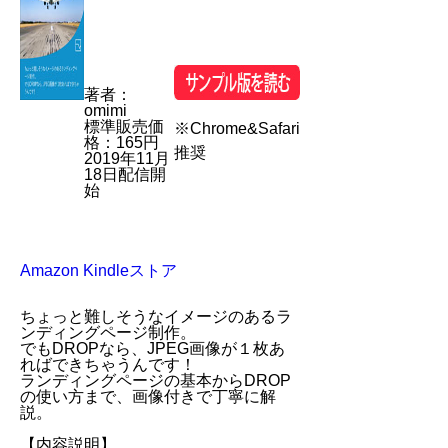
著者：
omimi
標準販売価
※Chrome&Safari
格：165円
推奨
2019年11月
18日配信開
始
Amazon Kindleストア
ちょっと難しそうなイメージのあるラ
ンディングページ制作。
でもDROPなら、JPEG画像が１枚あ
ればできちゃうんです！
ランディングページの基本からDROP
の使い方まで、画像付きで丁寧に解
説。
【内容説明】