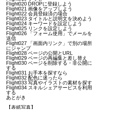
Flight020 DROPに登録しよう
Flight021 画像をアップしよう
Flight022 会員登録済の場合
Flight023 タイトルと説明文を決めよう
Flight024 キーワードを設定しよう
Flight025 リンクを設定しよう
Flight026 「フォーム使用」でメールを
送信
Flight027 「画面内リンク」で別の場所
にジャンプ
Flight028 ページの公開とURL
Flight029 ページの再編集と差し替え
Flight030 ページを削除する・非公開に
する
Flight031 お手本を探すなら
Flight032 配色に迷ったら
Flight033 写真やイラストの素材を探す
Flight034 スキルシェアサービスを利用
する
あとがき
【表紙写真】
写真AC
2019/11/18
コンピューター・IT
admin