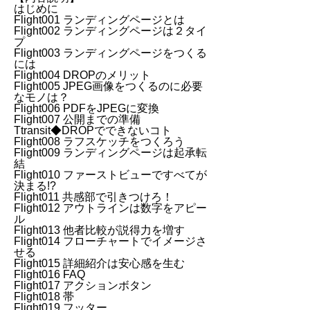
はじめに
Flight001 ランディングページとは
Flight002 ランディングページは２タイ
プ
Flight003 ランディングページをつくる
には
Flight004 DROPのメリット
Flight005 JPEG画像をつくるのに必要
なモノは？
Flight006 PDFをJPEGに変換
Flight007 公開までの準備
Ttransit◆DROPでできないコト
Flight008 ラフスケッチをつくろう
Flight009 ランディングページは起承転
結
Flight010 ファーストビューですべてが
決まる!?
Flight011 共感部で引きつけろ！
Flight012 アウトラインは数字をアピー
ル
Flight013 他者比較が説得力を増す
Flight014 フローチャートでイメージさ
せる
Flight015 詳細紹介は安心感を生む
Flight016 FAQ
Flight017 アクションボタン
Flight018 帯
Flight019 フッター